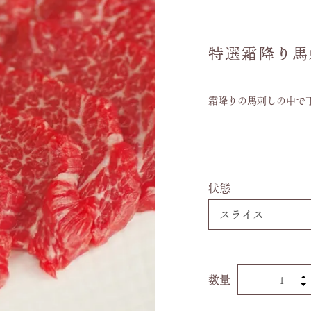
特選霜降り馬刺
霜降りの馬刺しの中で
状態
数量