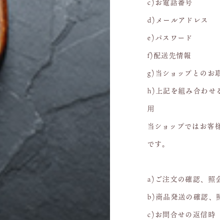
c)お電話番号
d)メールアドレス
e)パスワード
f)配送先情報
g)当ショップとのお
h)上記を組み合わせ
用
当ショップではお客
です。
a)ご注文の確認、照
b)商品発送の確認、
c)お問合せの返信時