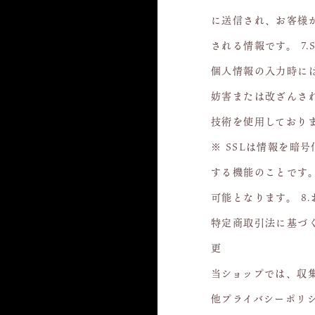
に送信され、お客様
される情報です。 7.
個人情報の入力時に
妨害または改ざんされるこ
技術を使用しており
※ SSLは情報を暗
する機能のことです
可能となります。 8
特定商取引法に基づく
更
当ショップでは、収
他プライバシーポリ