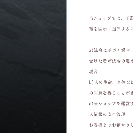
当ショップでは、下
報を開示・提供する
a)法令に基づく場
受けた者が法令の定
場合
b)人の生命、身体
の同意を得ることが
c)当ショップを運営
人情報の安全管理
お客様よりお預かり