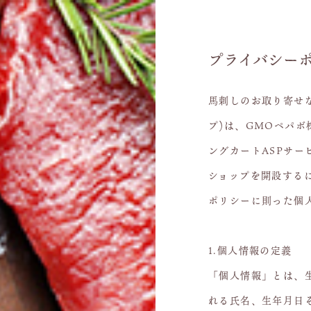
プライバシー
馬刺しのお取り寄せ
プ)は、
GMOペパボ
ングカートASPサ
ショップを開設する
ポリシー
に則った個
1.個人情報の定義
「個人情報」とは、
れる氏名、生年月日